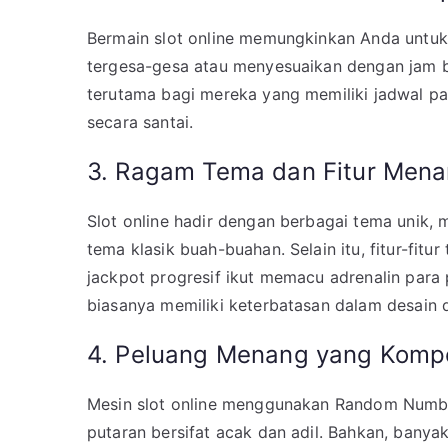
Bermain slot online memungkinkan Anda untuk 
tergesa-gesa atau menyesuaikan dengan jam buk
terutama bagi mereka yang memiliki jadwal pa
secara santai.
3. Ragam Tema dan Fitur Mena
Slot online hadir dengan berbagai tema unik, m
tema klasik buah-buahan. Selain itu, fitur-fitu
jackpot progresif ikut memacu adrenalin para p
biasanya memiliki keterbatasan dalam desain da
4. Peluang Menang yang Kompe
Mesin slot online menggunakan Random Numbe
putaran bersifat acak dan adil. Bahkan, banya