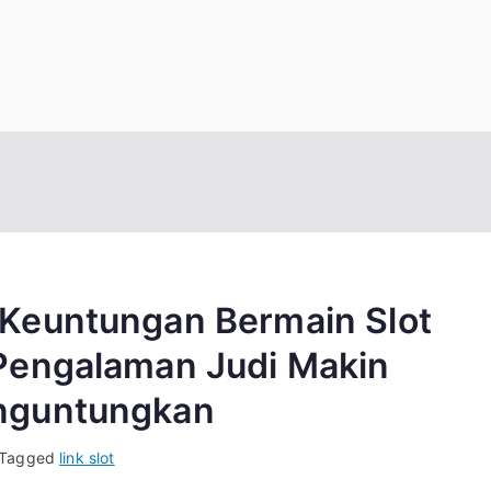
Keuntungan Bermain Slot
Pengalaman Judi Makin
nguntungkan
Tagged
link slot