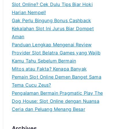
h
Slot Online? Cek Dulu Tips Biar Hoki
f
Harian Nempel!
o
Gak Perlu Bingung Bonus Cashback
r
Kekalahan Slot Ini Jurus Biar Dompet
:
Aman
Panduan Lengkap Mengenai Review
Provider Slot Belatra Games yang Wajib
Kamu Tahu Sebelum Bermain
Mitos atau Fakta? Kenapa Banyak
Pemain Slot Online Demen Banget Sama
Tema Cucu Zeus?
Pengalaman Bermain Pragmatic Play The
Dog House: Slot Online dengan Nuansa
Ceria dan Peluang Menang Besar
Archives