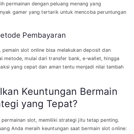
lih permainan dengan peluang menang yang
anyak gamer yang tertarik untuk mencoba peruntungan
Metode Pembayaran
l, pemain slot online bisa melakukan deposit dan
metode, mulai dari transfer bank, e-wallet, hingga
saksi yang cepat dan aman tentu menjadi nilai tambah
kan Keuntungan Bermain
ategi yang Tepat?
rmainan slot, memiliki strategi jitu tetap penting.
uang Anda meraih keuntungan saat bermain slot online: