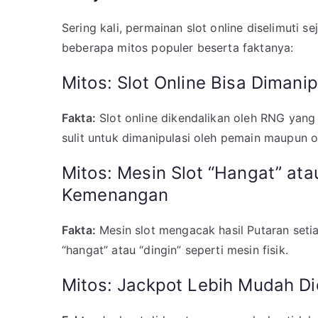
Sering kali, permainan slot online diselimuti s
beberapa mitos populer beserta faktanya:
Mitos: Slot Online Bisa Dimani
Fakta:
Slot online dikendalikan oleh RNG yang
sulit untuk dimanipulasi oleh pemain maupun o
Mitos: Mesin Slot “Hangat” at
Kemenangan
Fakta:
Mesin slot mengacak hasil Putaran seti
“hangat” atau “dingin” seperti mesin fisik.
Mitos: Jackpot Lebih Mudah D