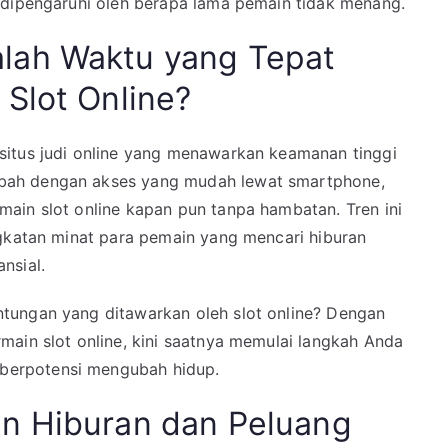
 dipengaruhi oleh berapa lama pemain tidak menang.
lah Waktu yang Tepat
Slot Online?
situs judi online yang menawarkan keamanan tinggi
bah dengan akses yang mudah lewat smartphone,
ain slot online kapan pun tanpa hambatan. Tren ini
ngkatan minat para pemain yang mencari hiburan
nsial.
tungan yang ditawarkan oleh slot online? Dengan
main slot online, kini saatnya memulai langkah Anda
erpotensi mengubah hidup.
n Hiburan dan Peluang