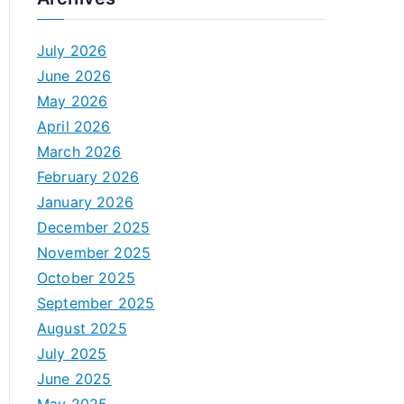
July 2026
June 2026
May 2026
April 2026
March 2026
February 2026
January 2026
December 2025
November 2025
October 2025
September 2025
August 2025
July 2025
June 2025