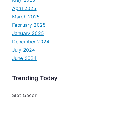
May 2025
April 2025
March 2025
February 2025
January 2025
December 2024
July 2024
June 2024
Trending Today
Slot Gacor