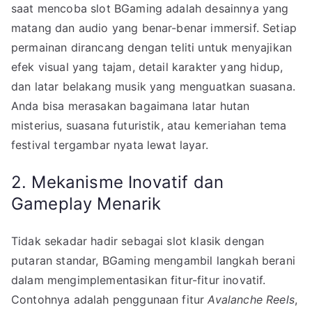
saat mencoba slot BGaming adalah desainnya yang
matang dan audio yang benar-benar immersif. Setiap
permainan dirancang dengan teliti untuk menyajikan
efek visual yang tajam, detail karakter yang hidup,
dan latar belakang musik yang menguatkan suasana.
Anda bisa merasakan bagaimana latar hutan
misterius, suasana futuristik, atau kemeriahan tema
festival tergambar nyata lewat layar.
2. Mekanisme Inovatif dan
Gameplay Menarik
Tidak sekadar hadir sebagai slot klasik dengan
putaran standar, BGaming mengambil langkah berani
dalam mengimplementasikan fitur-fitur inovatif.
Contohnya adalah penggunaan fitur
Avalanche Reels
,