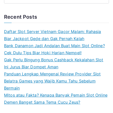
S
e
a
Recent Posts
r
c
Daftar Slot Server Vietnam Gacor Malam: Rahasia
h
Biar Jackpot Gede dan Gak Pernah Kalah
f
Bank Danamon Jadi Andalan Buat Main Slot Online?
o
Cek Dulu Tips Biar Hoki Harian Nempel!
r
Gak Perlu Bingung Bonus Cashback Kekalahan Slot
:
Ini Jurus Biar Dompet Aman
Panduan Lengkap Mengenai Review Provider Slot
Belatra Games yang Wajib Kamu Tahu Sebelum
Bermain
Mitos atau Fakta? Kenapa Banyak Pemain Slot Online
Demen Banget Sama Tema Cucu Zeus?