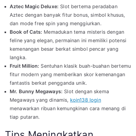
Aztec Magic Deluxe:
Slot bertema peradaban
Aztec dengan banyak fitur bonus, simbol khusus,
dan mode free spin yang menggiurkan.
Book of Cats:
Memadukan tema misteris dengan
feline yang elegan, permainan ini memiliki potensi
kemenangan besar berkat simbol pencar yang
langka.
Fruit Million:
Sentuhan klasik buah-buahan bertemu
fitur modern yang memberikan skor kemenangan
fantastis berkat pengganda unik.
Mr. Bunny Megaways:
Slot dengan skema
Megaways yang dinamis,
koin138 login
menawarkan ribuan kemungkinan cara menang di
tiap putaran.
Tips Meningkatkan