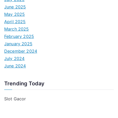
June 2025
May 2025
April 2025
March 2025
February 2025
January 2025
December 2024
July 2024
June 2024
Trending Today
Slot Gacor