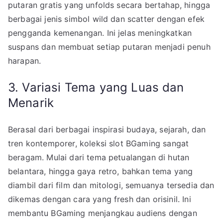
putaran gratis yang unfolds secara bertahap, hingga
berbagai jenis simbol wild dan scatter dengan efek
pengganda kemenangan. Ini jelas meningkatkan
suspans dan membuat setiap putaran menjadi penuh
harapan.
3. Variasi Tema yang Luas dan
Menarik
Berasal dari berbagai inspirasi budaya, sejarah, dan
tren kontemporer, koleksi slot BGaming sangat
beragam. Mulai dari tema petualangan di hutan
belantara, hingga gaya retro, bahkan tema yang
diambil dari film dan mitologi, semuanya tersedia dan
dikemas dengan cara yang fresh dan orisinil. Ini
membantu BGaming menjangkau audiens dengan