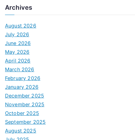
Archives
August 2026
July 2026
June 2026
May 2026
April 2026
March 2026
February 2026
January 2026
December 2025
November 2025
October 2025
September 2025
August 2025
July 2025