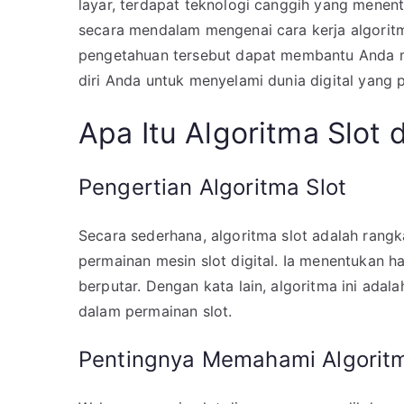
layar, terdapat teknologi canggih yang menent
secara mendalam mengenai cara kerja algoritm
pengetahuan tersebut dapat membantu Anda m
diri Anda untuk menyelami dunia digital yang p
Apa Itu Algoritma Slot
Pengertian Algoritma Slot
Secara sederhana, algoritma slot adalah rang
permainan mesin slot digital. Ia menentukan h
berputar. Dengan kata lain, algoritma ini ada
dalam permainan slot.
Pentingnya Memahami Algoritm