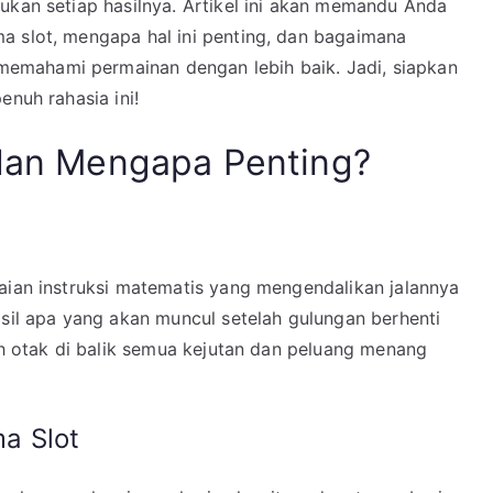
ukan setiap hasilnya. Artikel ini akan memandu Anda
a slot, mengapa hal ini penting, dan bagaimana
emahami permainan dengan lebih baik. Jadi, siapkan
enuh rahasia ini!
 dan Mengapa Penting?
kaian instruksi matematis yang mengendalikan jalannya
asil apa yang akan muncul setelah gulungan berhenti
lah otak di balik semua kejutan dan peluang menang
a Slot