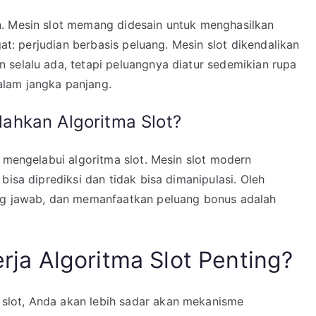
n. Mesin slot memang didesain untuk menghasilkan
gat: perjudian berbasis peluang. Mesin slot dikendalikan
 selalu ada, tetapi peluangnya diatur sedemikian rupa
lam jangka panjang.
ahkan Algoritma Slot?
k mengelabui algoritma slot. Mesin slot modern
bisa diprediksi dan tidak bisa dimanipulasi. Oleh
ung jawab, dan memanfaatkan peluang bonus adalah
a Algoritma Slot Penting?
slot, Anda akan lebih sadar akan mekanisme