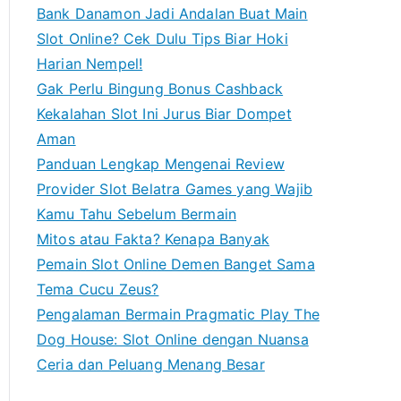
c
Bank Danamon Jadi Andalan Buat Main
h
Slot Online? Cek Dulu Tips Biar Hoki
f
Harian Nempel!
o
Gak Perlu Bingung Bonus Cashback
r
Kekalahan Slot Ini Jurus Biar Dompet
:
Aman
Panduan Lengkap Mengenai Review
Provider Slot Belatra Games yang Wajib
Kamu Tahu Sebelum Bermain
Mitos atau Fakta? Kenapa Banyak
Pemain Slot Online Demen Banget Sama
Tema Cucu Zeus?
Pengalaman Bermain Pragmatic Play The
Dog House: Slot Online dengan Nuansa
Ceria dan Peluang Menang Besar