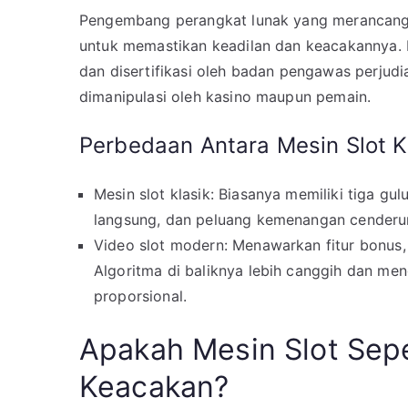
Pengembang perangkat lunak yang merancang m
untuk memastikan keadilan dan keacakannya. 
dan disertifikasi oleh badan pengawas perjudi
dimanipulasi oleh kasino maupun pemain.
Perbedaan Antara Mesin Slot K
Mesin slot klasik: Biasanya memiliki tiga gu
langsung, dan peluang kemenangan cenderun
Video slot modern: Menawarkan fitur bonus, 
Algoritma di baliknya lebih canggih dan meng
proporsional.
Apakah Mesin Slot Se
Keacakan?