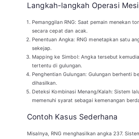
Langkah-langkah Operasi Mesin
Pemanggilan RNG: Saat pemain menekan tomb
secara cepat dan acak.
Penentuan Angka: RNG menetapkan satu angk
sekejap.
Mapping ke Simbol: Angka tersebut kemudia
tertentu di gulungan.
Penghentian Gulungan: Gulungan berhenti b
dihasilkan.
Deteksi Kombinasi Menang/Kalah: Sistem la
memenuhi syarat sebagai kemenangan berda
Contoh Kasus Sederhana
Misalnya, RNG menghasilkan angka 237. Siste