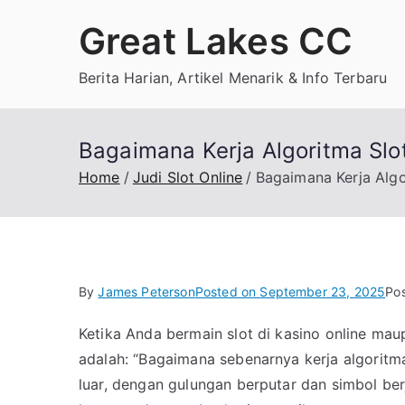
Skip
Great Lakes CC
to
content
Berita Harian, Artikel Menarik & Info Terbaru
Bagaimana Kerja Algoritma Slot
Home
Judi Slot Online
Bagaimana Kerja Algo
By
James Peterson
Posted on
September 23, 2025
Po
Ketika Anda bermain slot di kasino online mau
adalah: “Bagaimana sebenarnya kerja algoritma 
luar, dengan gulungan berputar dan simbol be