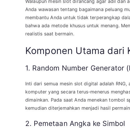
Walaupun mesin slot dirancang agar adil dan 
Anda wawasan tentang bagaimana peluang muncu
membantu Anda untuk tidak terperangkap dala
bahwa ada metode khusus untuk menang. Meng
realistis saat bermain.
Komponen Utama dari Ke
1. Random Number Generator 
Inti dari semua mesin slot digital adalah RNG
komputer yang secara terus-menerus menghasi
dimainkan. Pada saat Anda menekan tombol s
kemudian diterjemahkan menjadi hasil permain
2. Pemetaan Angka ke Simbol