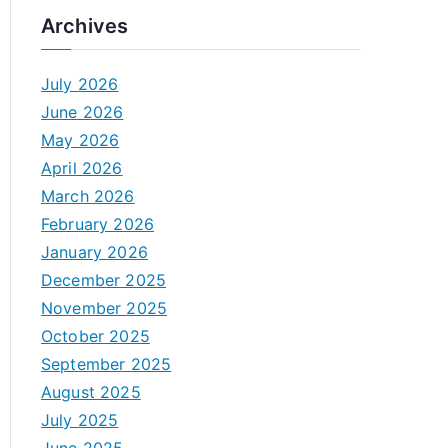
Archives
July 2026
June 2026
May 2026
April 2026
March 2026
February 2026
January 2026
December 2025
November 2025
October 2025
September 2025
August 2025
July 2025