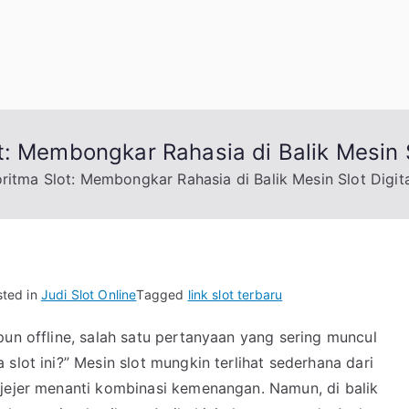
: Membongkar Rahasia di Balik Mesin S
ritma Slot: Membongkar Rahasia di Balik Mesin Slot Digit
sted in
Judi Slot Online
Tagged
link slot terbaru
pun offline, salah satu pertanyaan yang sering muncul
slot ini?” Mesin slot mungkin terlihat sederhana dari
rjejer menanti kombinasi kemenangan. Namun, di balik