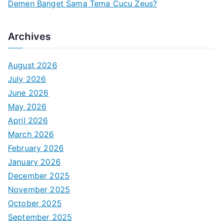
Demen Banget Sama Tema Cucu Zeus?
Archives
August 2026
July 2026
June 2026
May 2026
April 2026
March 2026
February 2026
January 2026
December 2025
November 2025
October 2025
September 2025