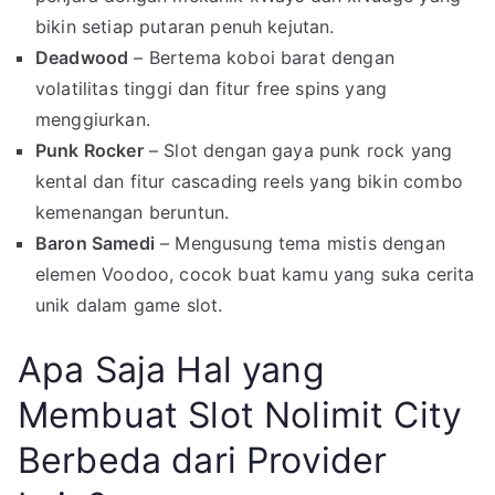
bikin setiap putaran penuh kejutan.
Deadwood
– Bertema koboi barat dengan
volatilitas tinggi dan fitur free spins yang
menggiurkan.
Punk Rocker
– Slot dengan gaya punk rock yang
kental dan fitur cascading reels yang bikin combo
kemenangan beruntun.
Baron Samedi
– Mengusung tema mistis dengan
elemen Voodoo, cocok buat kamu yang suka cerita
unik dalam game slot.
Apa Saja Hal yang
Membuat Slot Nolimit City
Berbeda dari Provider