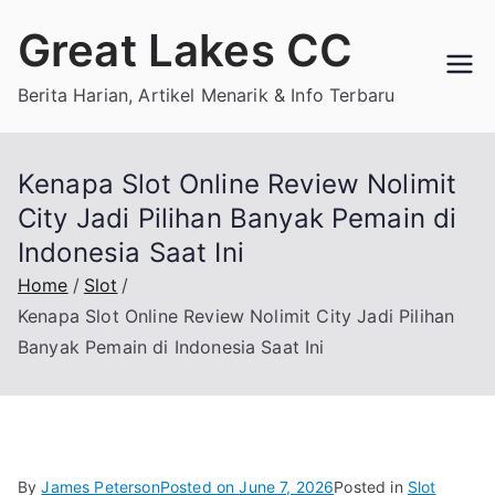
Skip
Great Lakes CC
to
content
Berita Harian, Artikel Menarik & Info Terbaru
Kenapa Slot Online Review Nolimit
City Jadi Pilihan Banyak Pemain di
Indonesia Saat Ini
Home
Slot
Kenapa Slot Online Review Nolimit City Jadi Pilihan
Banyak Pemain di Indonesia Saat Ini
By
James Peterson
Posted on
June 7, 2026
Posted in
Slot