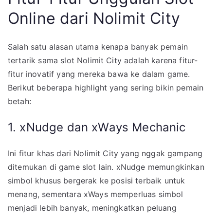
Online dari Nolimit City
Salah satu alasan utama kenapa banyak pemain
tertarik sama slot Nolimit City adalah karena fitur-
fitur inovatif yang mereka bawa ke dalam game.
Berikut beberapa highlight yang sering bikin pemain
betah:
1. xNudge dan xWays Mechanic
Ini fitur khas dari Nolimit City yang nggak gampang
ditemukan di game slot lain. xNudge memungkinkan
simbol khusus bergerak ke posisi terbaik untuk
menang, sementara xWays memperluas simbol
menjadi lebih banyak, meningkatkan peluang