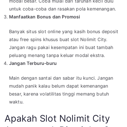
modal besar. Coba mulai dari taruhan kecil dulu
untuk coba-coba dan rasakan pola kemenangan.
Manfaatkan Bonus dan Promosi
Banyak situs slot online yang kasih bonus deposit
atau free spins khusus buat slot Nolimit City.
Jangan ragu pakai kesempatan ini buat tambah
peluang menang tanpa keluar modal ekstra.
Jangan Terburu-buru
Main dengan santai dan sabar itu kunci. Jangan
mudah panik kalau belum dapat kemenangan
besar, karena volatilitas tinggi memang butuh
waktu.
Apakah Slot Nolimit City