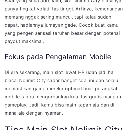
Buat yang suka adrenalin, slot Nolimit City biasanya
punya tingkat volatilitas tinggi. Artinya, kemenangan
memang nggak sering muncul, tapi kalau sudah
dapat, hadiahnya lumayan gede. Cocok buat kamu
yang pengen sensasi taruhan besar dengan potensi
payout maksimal.
Fokus pada Pengalaman Mobile
Di era sekarang, main slot lewat HP udah jadi hal
biasa. Nolimit City sadar banget soal ini dan selalu
memastikan game mereka optimal buat perangkat
mobile tanpa mengorbankan kualitas grafis maupun
gameplay. Jadi, kamu bisa main kapan aja dan di
mana aja dengan nyaman.
Tips Main Slot Nolimit City