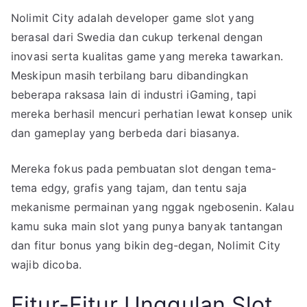
Nolimit City adalah developer game slot yang
berasal dari Swedia dan cukup terkenal dengan
inovasi serta kualitas game yang mereka tawarkan.
Meskipun masih terbilang baru dibandingkan
beberapa raksasa lain di industri iGaming, tapi
mereka berhasil mencuri perhatian lewat konsep unik
dan gameplay yang berbeda dari biasanya.
Mereka fokus pada pembuatan slot dengan tema-
tema edgy, grafis yang tajam, dan tentu saja
mekanisme permainan yang nggak ngebosenin. Kalau
kamu suka main slot yang punya banyak tantangan
dan fitur bonus yang bikin deg-degan, Nolimit City
wajib dicoba.
Fitur-Fitur Unggulan Slot