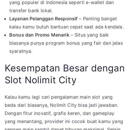
yang populer di Indonesia seperti e-wallet dan
transfer bank lokal.
Layanan Pelanggan Responsif
– Penting banget
kalau kamu butuh bantuan cepat saat ada kendala.
Bonus dan Promo Menarik
– Situs yang baik
biasanya punya program bonus yang fair dan jelas
syaratnya.
Kesempatan Besar dengan
Slot Nolimit City
Kalau kamu lagi cari pengalaman main slot yang
beda dari biasanya, Nolimit City bisa jadi jawaban.
Dengan fitur inovatif, grafis keren, dan gameplay
yang menantang, provider ini cocok buat kamu yang
pengen main sambil dapet hiburan maksimal. Selain