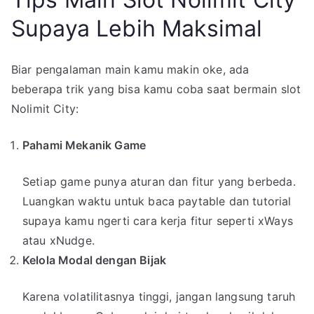
Supaya Lebih Maksimal
Biar pengalaman main kamu makin oke, ada
beberapa trik yang bisa kamu coba saat bermain slot
Nolimit City:
Pahami Mekanik Game
Setiap game punya aturan dan fitur yang berbeda.
Luangkan waktu untuk baca paytable dan tutorial
supaya kamu ngerti cara kerja fitur seperti xWays
atau xNudge.
Kelola Modal dengan Bijak
Karena volatilitasnya tinggi, jangan langsung taruh