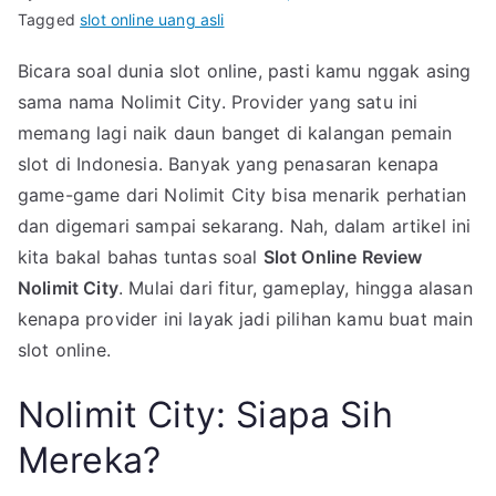
Tagged
slot online uang asli
Bicara soal dunia slot online, pasti kamu nggak asing
sama nama Nolimit City. Provider yang satu ini
memang lagi naik daun banget di kalangan pemain
slot di Indonesia. Banyak yang penasaran kenapa
game-game dari Nolimit City bisa menarik perhatian
dan digemari sampai sekarang. Nah, dalam artikel ini
kita bakal bahas tuntas soal
Slot Online Review
Nolimit City
. Mulai dari fitur, gameplay, hingga alasan
kenapa provider ini layak jadi pilihan kamu buat main
slot online.
Nolimit City: Siapa Sih
Mereka?