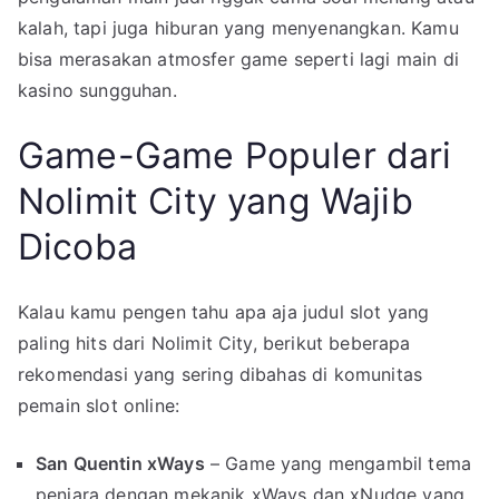
kalah, tapi juga hiburan yang menyenangkan. Kamu
bisa merasakan atmosfer game seperti lagi main di
kasino sungguhan.
Game-Game Populer dari
Nolimit City yang Wajib
Dicoba
Kalau kamu pengen tahu apa aja judul slot yang
paling hits dari Nolimit City, berikut beberapa
rekomendasi yang sering dibahas di komunitas
pemain slot online:
San Quentin xWays
– Game yang mengambil tema
penjara dengan mekanik xWays dan xNudge yang