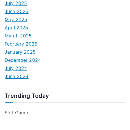
July 2025
June 2025
May 2025
April 2025
March 2025
February 2025
January 2025
December 2024
July 2024
June 2024
Trending Today
Slot Gacor