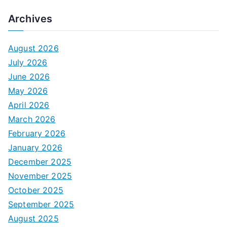
Archives
August 2026
July 2026
June 2026
May 2026
April 2026
March 2026
February 2026
January 2026
December 2025
November 2025
October 2025
September 2025
August 2025