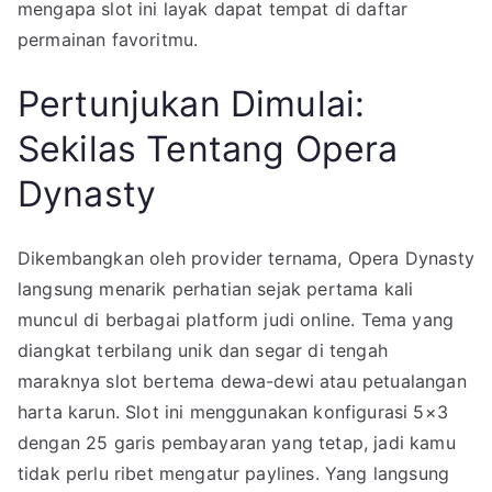
mengapa slot ini layak dapat tempat di daftar
permainan favoritmu.
Pertunjukan Dimulai:
Sekilas Tentang Opera
Dynasty
Dikembangkan oleh provider ternama, Opera Dynasty
langsung menarik perhatian sejak pertama kali
muncul di berbagai platform judi online. Tema yang
diangkat terbilang unik dan segar di tengah
maraknya slot bertema dewa-dewi atau petualangan
harta karun. Slot ini menggunakan konfigurasi 5×3
dengan 25 garis pembayaran yang tetap, jadi kamu
tidak perlu ribet mengatur paylines. Yang langsung