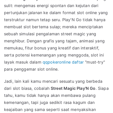
sulit: mengemas energi spontan dan kejutan dari
pertunjukan jalanan ke dalam format slot online yang
terstruktur namun tetap seru. Play'N Go tidak hanya
membuat slot bertema sulap; mereka menciptakan
sebuah simulasi pengalaman street magic yang
menghibur. Dengan grafis yang tajam, animasi yang
memukau, fitur bonus yang kreatif dan interaktif,
serta potensi kemenangan yang menggoda, slot ini
layak masuk dalam
qqpokeronline daftar
"must-try"
para penggemar slot online.
Jadi, lain kali kamu mencari sesuatu yang berbeda
dari slot biasa, cobalah
Street Magic Play'N Go
. Siapa
tahu, kamu tidak hanya akan membawa pulang
kemenangan, tapi juga sedikit rasa kagum dan
keajaiban yang sama seperti saat menyaksikan