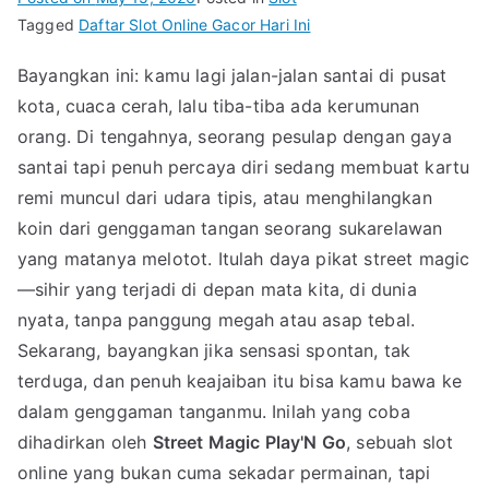
Tagged
Daftar Slot Online Gacor Hari Ini
Bayangkan ini: kamu lagi jalan-jalan santai di pusat
kota, cuaca cerah, lalu tiba-tiba ada kerumunan
orang. Di tengahnya, seorang pesulap dengan gaya
santai tapi penuh percaya diri sedang membuat kartu
remi muncul dari udara tipis, atau menghilangkan
koin dari genggaman tangan seorang sukarelawan
yang matanya melotot. Itulah daya pikat street magic
—sihir yang terjadi di depan mata kita, di dunia
nyata, tanpa panggung megah atau asap tebal.
Sekarang, bayangkan jika sensasi spontan, tak
terduga, dan penuh keajaiban itu bisa kamu bawa ke
dalam genggaman tanganmu. Inilah yang coba
dihadirkan oleh
Street Magic Play'N Go
, sebuah slot
online yang bukan cuma sekadar permainan, tapi