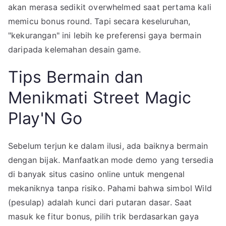
akan merasa sedikit overwhelmed saat pertama kali
memicu bonus round. Tapi secara keseluruhan,
"kekurangan" ini lebih ke preferensi gaya bermain
daripada kelemahan desain game.
Tips Bermain dan
Menikmati Street Magic
Play'N Go
Sebelum terjun ke dalam ilusi, ada baiknya bermain
dengan bijak. Manfaatkan mode demo yang tersedia
di banyak situs casino online untuk mengenal
mekaniknya tanpa risiko. Pahami bahwa simbol Wild
(pesulap) adalah kunci dari putaran dasar. Saat
masuk ke fitur bonus, pilih trik berdasarkan gaya