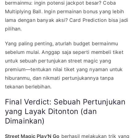
bermainmu: ingin potensi jackpot besar? Coba
Multiplying Ball. Ingin permainan bonus yang lebih
lama dengan banyak aksi? Card Prediction bisa jadi
pilihan.
Yang paling penting, aturlah budget bermainmu
sebelum mulai. Anggap saja seperti membeli tiket
untuk sebuah pertunjukan street magic yang
premium—tentukan nilai tiket yang nyaman untuk
hiburanmu, dan nikmati pertunjukannya tanpa
tekanan berlebihan.
Final Verdict: Sebuah Pertunjukan
yang Layak Ditonton (dan
Dimainkan)
Street Magic Play'N Go
berhasil melakukan trik yang