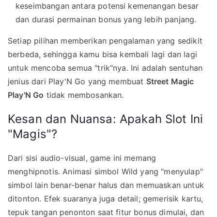
keseimbangan antara potensi kemenangan besar
dan durasi permainan bonus yang lebih panjang.
Setiap pilihan memberikan pengalaman yang sedikit
berbeda, sehingga kamu bisa kembali lagi dan lagi
untuk mencoba semua "trik"nya. Ini adalah sentuhan
jenius dari Play'N Go yang membuat
Street Magic
Play'N Go
tidak membosankan.
Kesan dan Nuansa: Apakah Slot Ini
"Magis"?
Dari sisi audio-visual, game ini memang
menghipnotis. Animasi simbol Wild yang "menyulap"
simbol lain benar-benar halus dan memuaskan untuk
ditonton. Efek suaranya juga detail; gemerisik kartu,
tepuk tangan penonton saat fitur bonus dimulai, dan