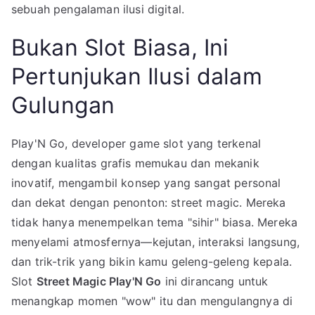
sebuah pengalaman ilusi digital.
Bukan Slot Biasa, Ini
Pertunjukan Ilusi dalam
Gulungan
Play'N Go, developer game slot yang terkenal
dengan kualitas grafis memukau dan mekanik
inovatif, mengambil konsep yang sangat personal
dan dekat dengan penonton: street magic. Mereka
tidak hanya menempelkan tema "sihir" biasa. Mereka
menyelami atmosfernya—kejutan, interaksi langsung,
dan trik-trik yang bikin kamu geleng-geleng kepala.
Slot
Street Magic Play'N Go
ini dirancang untuk
menangkap momen "wow" itu dan mengulangnya di