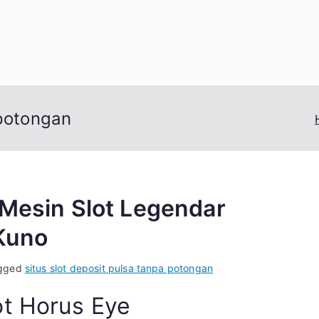
 potongan
 Mesin Slot Legendar
Kuno
gged
situs slot deposit pulsa tanpa potongan
ot Horus Eye