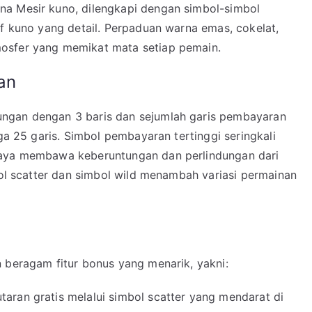
na Mesir kuno, dilengkapi dengan simbol-simbol
if kuno yang detail. Perpaduan warna emas, cokelat,
osfer yang memikat mata setiap pemain.
an
ngan dengan 3 baris dan sejumlah garis pembayaran
gga 25 garis. Simbol pembayaran tertinggi seringkali
caya membawa keberuntungan dan perlindungan dari
mbol scatter dan simbol wild menambah variasi permainan
 beragam fitur bonus yang menarik, yakni:
taran gratis melalui simbol scatter yang mendarat di