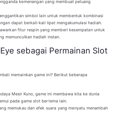
i pengganda kemenangan yang membuat peluang
 menggantikan simbol lain untuk membentuk kombinasi
an dapat berkali-kali lipat mengakumulasi hadiah.
nawarkan fitur respin yang memberi kesempatan untuk
ang memunculkan hadiah instan.
 Eye sebagai Permainan Slot
mbali memainkan game ini? Berikut beberapa
daya Mesir Kuno, game ini membawa kita ke dunia
temui pada game slot bertema lain.
al yang memukau dan efek suara yang menyatu menambah