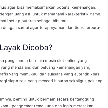
 bonus agar bisa memaksimalkan potensi kemenangan.
engan uang asli untuk memahami karakteristik game.
mati setiap putaran sebagai hiburan.
n dengan santai agar tetap nyaman dan tidak terburu-
 Layak Dicoba?
an pengalaman bermain mesin slot online yang
s yang mendalam, dan peluang kemenangan yang
grafis yang memukau, dan suasana yang autentik khas
bagi siapa saja yang mencari hiburan sekaligus peluang
umumnya, penting untuk bermain secara bertanggung
a kamu penggemar tema kuno dan ingin merasakan