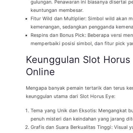
gulungan. Penawaran ini biasanya diserta
keuntungan membesar.
Fitur Wild dan Multiplier: Simbol wild akan
kemenangan, sedangkan pengganda kemenang
Respins dan Bonus Pick: Beberapa versi me
memperbaiki posisi simbol, dan fitur pick y
Keunggulan Slot Horus
Online
Mengapa banyak pemain tertarik dan terus ke
keunggulan utama dari Slot Horus Eye:
Tema yang Unik dan Eksotis: Mengangkat bu
penuh misteri dan keindahan yang jarang di
Grafis dan Suara Berkualitas Tinggi: Visu