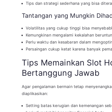
Tips dan strategi sederhana yang bisa dit
Tantangan yang Mungkin Diha
Volatilitas yang cukup tinggi bisa menyeba
Kemungkinan mengalami kekalahan beruntun 
Perlu waktu dan kesabaran dalam mengoptima
Persaingan cukup ketat karena banyak pemain
Tips Memainkan Slot H
Bertanggung Jawab
Agar pengalaman bermain tetap menyenangkan d
diaplikasikan:
Setting batas kerugian dan kemenangan sebe