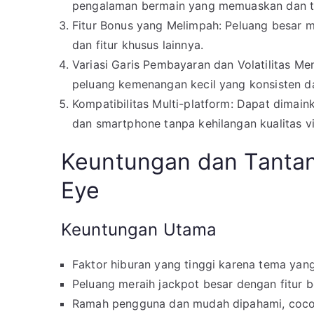
pengalaman bermain yang memuaskan dan 
Fitur Bonus yang Melimpah: Peluang besar me
dan fitur khusus lainnya.
Variasi Garis Pembayaran dan Volatilitas 
peluang kemenangan kecil yang konsisten da
Kompatibilitas Multi-platform: Dapat dimain
dan smartphone tanpa kehilangan kualitas vis
Keuntungan dan Tantan
Eye
Keuntungan Utama
Faktor hiburan yang tinggi karena tema ya
Peluang meraih jackpot besar dengan fitur 
Ramah pengguna dan mudah dipahami, coc