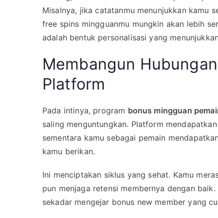
Misalnya, jika catatanmu menunjukkan kamu s
free spins mingguanmu mungkin akan lebih se
adalah bentuk personalisasi yang menunjukka
Membangun Hubungan 
Platform
Pada intinya, program
bonus mingguan pemain
saling menguntungkan. Platform mendapatkan 
sementara kamu sebagai pemain mendapatkan 
kamu berikan.
Ini menciptakan siklus yang sehat. Kamu merasa
pun menjaga retensi membernya dengan baik. D
sekadar mengejar bonus new member yang cuma