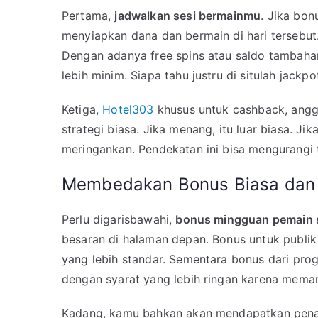
Pertama,
jadwalkan sesi bermainmu
. Jika bon
menyiapkan dana dan bermain di hari tersebut
Dengan adanya free spins atau saldo tambaha
lebih minim. Siapa tahu justru di situlah jackp
Ketiga,
Hotel303
khusus untuk cashback, angg
strategi biasa. Jika menang, itu luar biasa. 
meringankan. Pendekatan ini bisa mengurangi 
Membedakan Bonus Biasa dan B
Perlu digarisbawahi,
bonus mingguan pemain s
besaran di halaman depan. Bonus untuk publik s
yang lebih standar. Sementara bonus dari progra
dengan syarat yang lebih ringan karena mema
Kadang, kamu bahkan akan mendapatkan pena