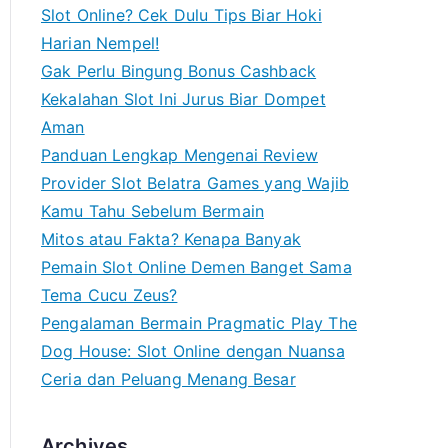
h
Slot Online? Cek Dulu Tips Biar Hoki
f
Harian Nempel!
o
Gak Perlu Bingung Bonus Cashback
r
Kekalahan Slot Ini Jurus Biar Dompet
:
Aman
Panduan Lengkap Mengenai Review
Provider Slot Belatra Games yang Wajib
Kamu Tahu Sebelum Bermain
Mitos atau Fakta? Kenapa Banyak
Pemain Slot Online Demen Banget Sama
Tema Cucu Zeus?
Pengalaman Bermain Pragmatic Play The
Dog House: Slot Online dengan Nuansa
Ceria dan Peluang Menang Besar
Archives