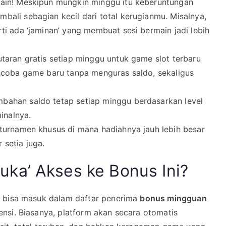
main! Meskipun mungkin minggu itu keberuntungan
ali sebagian kecil dari total kerugianmu. Misalnya,
i ada ‘jaminan’ yang membuat sesi bermain jadi lebih
aran gratis setiap minggu untuk game slot terbaru
ncoba game baru tanpa menguras saldo, sekaligus
bahan saldo tetap setiap minggu berdasarkan level
inalnya.
turnamen khusus di mana hadiahnya jauh lebih besar
setia juga.
ka’ Akses ke Bonus Ini?
r bisa masuk dalam daftar penerima
bonus mingguan
nsi. Biasanya, platform akan secara otomatis