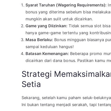
Syarat Taruhan (Wagering Requirements):
In
bonus yang diterima sebelum bisa melakukan
mungkin akan sulit untuk dicairkan.
Game yang Diizinkan:
Tidak semua slot bis
hanya game-game tertentu yang kontribusin
Masa Berlaku:
Bonus mingguan biasanya pun
sampai keduluan hangus!
Batasan Kemenangan:
Beberapa promo mung
dicairkan dari dana bonus. Pastikan kamu m
Strategi Memaksimalk
Setia
Sekarang, setelah kamu paham seluk-belukny
Ini bukan tentang menjadi serakah, tapi tenta