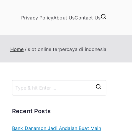
Privacy Policy
About Us
Contact Us
Home
slot online terpercaya di indonesia
S
e
a
Recent Posts
r
c
Bank Danamon Jadi Andalan Buat Main