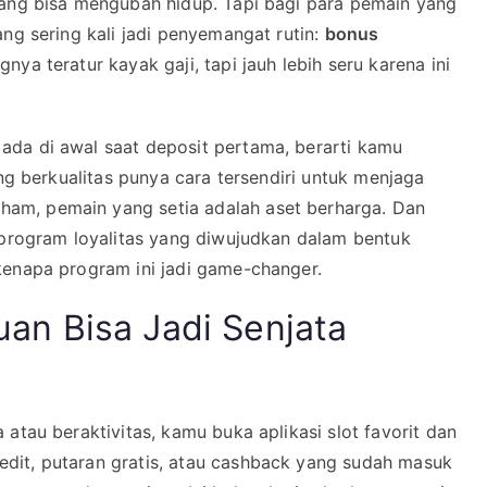
yang bisa mengubah hidup. Tapi bagi para pemain yang
ang sering kali jadi penyemangat rutin:
bonus
gnya teratur kayak gaji, tapi jauh lebih seru karena ini
ada di awal saat deposit pertama, berarti kamu
ang berkualitas punya cara tersendiri untuk menjaga
am, pemain yang setia adalah aset berharga. Dan
i program loyalitas yang diwujudkan dalam bentuk
kenapa program ini jadi game-changer.
n Bisa Jadi Senjata
atau beraktivitas, kamu buka aplikasi slot favorit dan
dit, putaran gratis, atau cashback yang sudah masuk