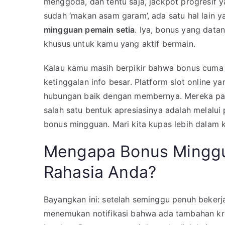
menggoda, dan tentu saja, jackpot progresif 
sudah ‘makan asam garam’, ada satu hal lain y
mingguan pemain setia
. Iya, bonus yang datan
khusus untuk kamu yang aktif bermain.
Kalau kamu masih berpikir bahwa bonus cuma 
ketinggalan info besar. Platform slot online y
hubungan baik dengan membernya. Mereka pah
salah satu bentuk apresiasinya adalah melalu
bonus mingguan. Mari kita kupas lebih dalam 
Mengapa Bonus Minggua
Rahasia Anda?
Bayangkan ini: setelah seminggu penuh bekerja 
menemukan notifikasi bahwa ada tambahan kre