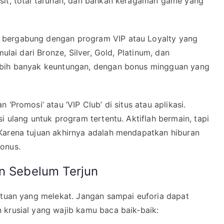
sit, total taruhan, dan bahkan keragaman game yang
 bergabung dengan program VIP atau Loyalty yang
mulai dari Bronze, Silver, Gold, Platinum, dan
ebih banyak keuntungan, dengan bonus mingguan yang
‘Promosi’ atau ‘VIP Club’ di situs atau aplikasi.
i ulang untuk program tertentu. Aktiflah bermain, tapi
Karena tujuan akhirnya adalah mendapatkan hiburan
onus.
an Sebelum Terjun
entuan yang melekat. Jangan sampai euforia dapat
 krusial yang wajib kamu baca baik-baik: