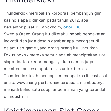
Thunderkick merupakan korporasi pembangun gim
kasino siapa didirikan pada tahun 2012, apa
berkantor pusat di Stockholm,
obor 138
Swedia.Orang-Orang Itu diketahui sebab pendekatan
inovatif dan juga desain gambar apa menggaet di
dalam tiap game yang orang-orang itu luncurkan.
Fokus pokok mereka semua adalah menciptakan slot
siapa tidak sekedar mengasyikkan namun juga
memberikan kesempatan luas untuk berhasil.
Thunderkick telah mencapai mendapatkan lisensi asal
aneka wewenang pertaruhan terdepan, membuatnya
menjadi keliru satu supplier permainan yang terandal
di industri ini.
Keistimewaan Slot Gacor