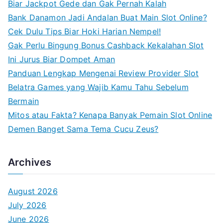
Biar Jackpot Gede dan Gak Pernah Kalah
f
Bank Danamon Jadi Andalan Buat Main Slot Online?
o
Cek Dulu Tips Biar Hoki Harian Nempel!
r
Gak Perlu Bingung Bonus Cashback Kekalahan Slot
:
Ini Jurus Biar Dompet Aman
Panduan Lengkap Mengenai Review Provider Slot
Belatra Games yang Wajib Kamu Tahu Sebelum
Bermain
Mitos atau Fakta? Kenapa Banyak Pemain Slot Online
Demen Banget Sama Tema Cucu Zeus?
Archives
August 2026
July 2026
June 2026