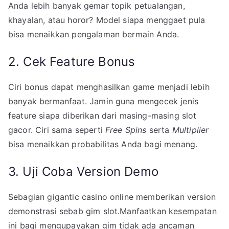
Anda lebih banyak gemar topik petualangan,
khayalan, atau horor? Model siapa menggaet pula
bisa menaikkan pengalaman bermain Anda.
2. Cek Feature Bonus
Ciri bonus dapat menghasilkan game menjadi lebih
banyak bermanfaat. Jamin guna mengecek jenis
feature siapa diberikan dari masing-masing slot
gacor. Ciri sama seperti
Free Spins
serta
Multiplier
bisa menaikkan probabilitas Anda bagi menang.
3. Uji Coba Version Demo
Sebagian gigantic casino online memberikan version
demonstrasi sebab gim slot.Manfaatkan kesempatan
ini bagi mengupayakan gim tidak ada ancaman