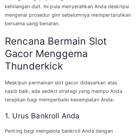
kehilangan duit. Ini pula menyerahkan Anda deskripsi
mengenai prosedur gim sebelumnya mempertaruhkan
bersama uang benaran.
Rencana Bermain Slot
Gacor Menggema
Thunderkick
Meskipun permainan slot gacor didasarkan atas
nasib baik, ada sedikit strategi yang mampu Anda
terapkan bagi memperbaiki kesempatan Anda:
1. Urus Bankroll Anda
Penting bagi mengelola bankroll Anda dengan