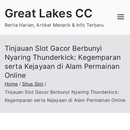
Skip
Great Lakes CC
to
content
Berita Harian, Artikel Menarik & Info Terbaru
Tinjauan Slot Gacor Berbunyi
Nyaring Thunderkick: Kegemparan
serta Kejayaan di Alam Permainan
Online
Home
Situs Slot
Tinjauan Slot Gacor Berbunyi Nyaring Thunderkick:
Kegemparan serta Kejayaan di Alam Permainan Online