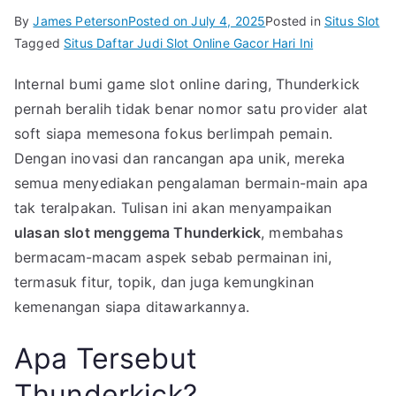
By
James Peterson
Posted on
July 4, 2025
Posted in
Situs Slot
Tagged
Situs Daftar Judi Slot Online Gacor Hari Ini
Internal bumi game slot online daring, Thunderkick
pernah beralih tidak benar nomor satu provider alat
soft siapa memesona fokus berlimpah pemain.
Dengan inovasi dan rancangan apa unik, mereka
semua menyediakan pengalaman bermain-main apa
tak teralpakan. Tulisan ini akan menyampaikan
ulasan slot menggema Thunderkick
, membahas
bermacam-macam aspek sebab permainan ini,
termasuk fitur, topik, dan juga kemungkinan
kemenangan siapa ditawarkannya.
Apa Tersebut
Thunderkick?