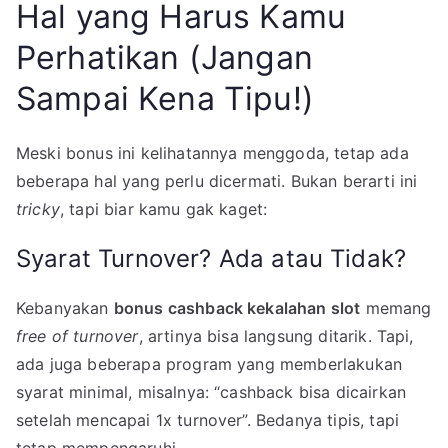
Hal yang Harus Kamu
Perhatikan (Jangan
Sampai Kena Tipu!)
Meski bonus ini kelihatannya menggoda, tetap ada
beberapa hal yang perlu dicermati. Bukan berarti ini
tricky
, tapi biar kamu gak kaget:
Syarat Turnover? Ada atau Tidak?
Kebanyakan
bonus cashback kekalahan slot
memang
free of turnover
, artinya bisa langsung ditarik. Tapi,
ada juga beberapa program yang memberlakukan
syarat minimal, misalnya: “cashback bisa dicairkan
setelah mencapai 1x turnover”. Bedanya tipis, tapi