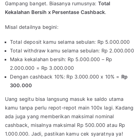
Gampang banget. Biasanya rumusnya:
Total
Kekalahan Bersih x Persentase Cashback
.
Misal detailnya begini:
Total deposit kamu selama sebulan: Rp 5.000.000
Total withdraw kamu selama sebulan: Rp 2.000.000
Maka kekalahan bersih: Rp 5.000.000 – Rp
2.000.000 = Rp 3.000.000
Dengan cashback 10%: Rp 3.000.000 x 10% =
Rp
300.000
Uang segitu bisa langsung masuk ke saldo utama
kamu tanpa perlu repot-repot main 100x lagi. Kadang
ada juga yang memberikan maksimal nominal
cashback, misalnya maksimal Rp 500.000 atau Rp
1.000.000. Jadi, pastikan kamu cek syaratnya ya!