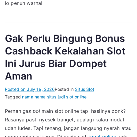
lo penuh warna!
Gak Perlu Bingung Bonus
Cashback Kekalahan Slot
Ini Jurus Biar Dompet
Aman
Posted on
July 19, 2026
Posted in
Situs Slot
Tagged
nama nama situs judi slot online
Pernah
gas pol
main slot online tapi hasilnya zonk?
Rasanya pasti nyesek banget, apalagi kalau modal
udah ludes. Tapi tenang, jangan langsung nyerah atau
ngomongin sial terus. Di dunia slot
togel online
, ada