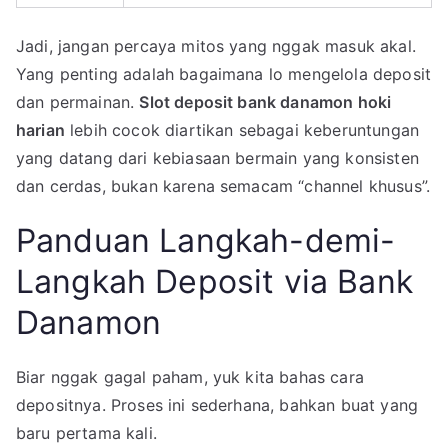
Jadi, jangan percaya mitos yang nggak masuk akal.
Yang penting adalah bagaimana lo mengelola deposit
dan permainan.
Slot deposit bank danamon hoki
harian
lebih cocok diartikan sebagai keberuntungan
yang datang dari kebiasaan bermain yang konsisten
dan cerdas, bukan karena semacam “channel khusus”.
Panduan Langkah-demi-
Langkah Deposit via Bank
Danamon
Biar nggak gagal paham, yuk kita bahas cara
depositnya. Proses ini sederhana, bahkan buat yang
baru pertama kali.