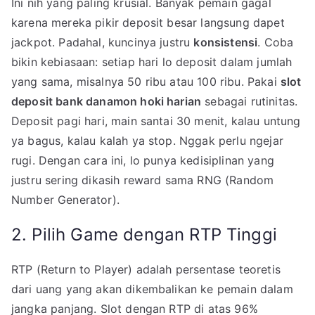
Ini nih yang paling krusial. Banyak pemain gagal
karena mereka pikir deposit besar langsung dapet
jackpot. Padahal, kuncinya justru
konsistensi
. Coba
bikin kebiasaan: setiap hari lo deposit dalam jumlah
yang sama, misalnya 50 ribu atau 100 ribu. Pakai
slot
deposit bank danamon hoki harian
sebagai rutinitas.
Deposit pagi hari, main santai 30 menit, kalau untung
ya bagus, kalau kalah ya stop. Nggak perlu ngejar
rugi. Dengan cara ini, lo punya kedisiplinan yang
justru sering dikasih reward sama RNG (Random
Number Generator).
2. Pilih Game dengan RTP Tinggi
RTP (Return to Player) adalah persentase teoretis
dari uang yang akan dikembalikan ke pemain dalam
jangka panjang. Slot dengan RTP di atas 96%