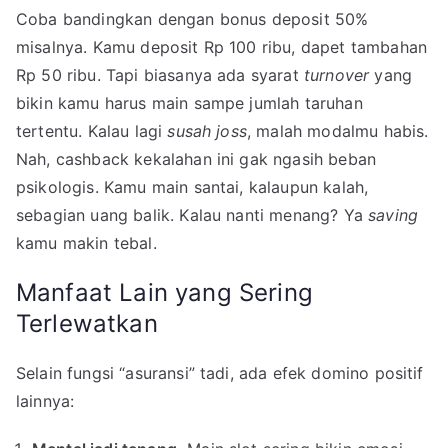
Coba bandingkan dengan bonus deposit 50%
misalnya. Kamu deposit Rp 100 ribu, dapet tambahan
Rp 50 ribu. Tapi biasanya ada syarat
turnover
yang
bikin kamu harus main sampe jumlah taruhan
tertentu. Kalau lagi
susah joss
, malah modalmu habis.
Nah, cashback kekalahan ini gak ngasih beban
psikologis. Kamu main santai, kalaupun kalah,
sebagian uang balik. Kalau nanti menang? Ya
saving
kamu makin tebal.
Manfaat Lain yang Sering
Terlewatkan
Selain fungsi “asuransi” tadi, ada efek domino positif
lainnya: