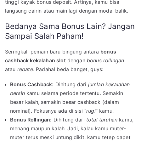
tinggi kayak bonus deposit. Artinya, kamu bisa
langsung cairin atau main lagi dengan modal balik.
Bedanya Sama Bonus Lain? Jangan
Sampai Salah Paham!
Seringkali pemain baru bingung antara
bonus
cashback kekalahan slot
dengan
bonus rollingan
atau
rebate
. Padahal beda banget, guys:
Bonus Cashback:
Dihitung dari
jumlah kekalahan
bersih
kamu selama periode tertentu. Semakin
besar kalah, semakin besar cashback (dalam
nominal). Fokusnya ada di sisi “
rugi
” kamu.
Bonus Rollingan:
Dihitung dari
total taruhan
kamu,
menang maupun kalah. Jadi, kalau kamu muter-
muter terus meski untung dikit, kamu tetep dapet