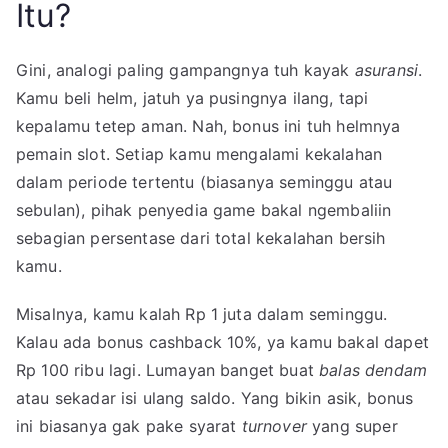
Itu?
Gini, analogi paling gampangnya tuh kayak
asuransi
.
Kamu beli helm, jatuh ya pusingnya ilang, tapi
kepalamu tetep aman. Nah, bonus ini tuh helmnya
pemain slot. Setiap kamu mengalami kekalahan
dalam periode tertentu (biasanya seminggu atau
sebulan), pihak penyedia game bakal ngembaliin
sebagian persentase dari total kekalahan bersih
kamu.
Misalnya, kamu kalah Rp 1 juta dalam seminggu.
Kalau ada bonus cashback 10%, ya kamu bakal dapet
Rp 100 ribu lagi. Lumayan banget buat
balas dendam
atau sekadar isi ulang saldo. Yang bikin asik, bonus
ini biasanya gak pake syarat
turnover
yang super