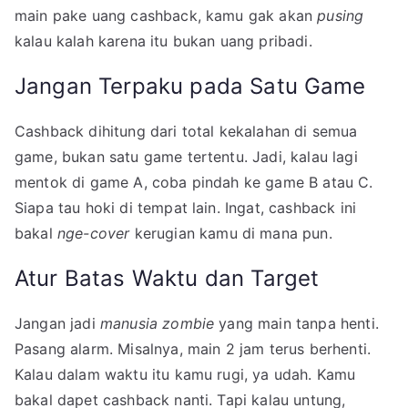
main pake uang cashback, kamu gak akan
pusing
kalau kalah karena itu bukan uang pribadi.
Jangan Terpaku pada Satu Game
Cashback dihitung dari total kekalahan di semua
game, bukan satu game tertentu. Jadi, kalau lagi
mentok di game A, coba pindah ke game B atau C.
Siapa tau hoki di tempat lain. Ingat, cashback ini
bakal
nge-cover
kerugian kamu di mana pun.
Atur Batas Waktu dan Target
Jangan jadi
manusia zombie
yang main tanpa henti.
Pasang alarm. Misalnya, main 2 jam terus berhenti.
Kalau dalam waktu itu kamu rugi, ya udah. Kamu
bakal dapet cashback nanti. Tapi kalau untung,