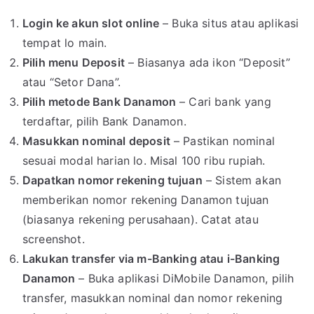
Login ke akun slot online
– Buka situs atau aplikasi
tempat lo main.
Pilih menu Deposit
– Biasanya ada ikon “Deposit”
atau “Setor Dana”.
Pilih metode Bank Danamon
– Cari bank yang
terdaftar, pilih Bank Danamon.
Masukkan nominal deposit
– Pastikan nominal
sesuai modal harian lo. Misal 100 ribu rupiah.
Dapatkan nomor rekening tujuan
– Sistem akan
memberikan nomor rekening Danamon tujuan
(biasanya rekening perusahaan). Catat atau
screenshot.
Lakukan transfer via m-Banking atau i-Banking
Danamon
– Buka aplikasi DiMobile Danamon, pilih
transfer, masukkan nominal dan nomor rekening