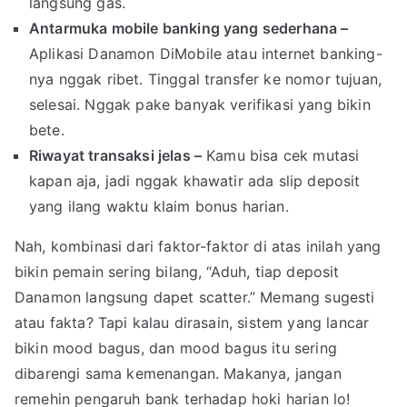
langsung gas.
Antarmuka mobile banking yang sederhana –
Aplikasi Danamon DiMobile atau internet banking-
nya nggak ribet. Tinggal transfer ke nomor tujuan,
selesai. Nggak pake banyak verifikasi yang bikin
bete.
Riwayat transaksi jelas –
Kamu bisa cek mutasi
kapan aja, jadi nggak khawatir ada slip deposit
yang ilang waktu klaim bonus harian.
Nah, kombinasi dari faktor-faktor di atas inilah yang
bikin pemain sering bilang, “Aduh, tiap deposit
Danamon langsung dapet scatter.” Memang sugesti
atau fakta? Tapi kalau dirasain, sistem yang lancar
bikin mood bagus, dan mood bagus itu sering
dibarengi sama kemenangan. Makanya, jangan
remehin pengaruh bank terhadap hoki harian lo!