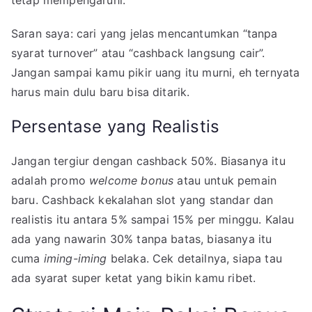
tetap mempengaruhi.
Saran saya: cari yang jelas mencantumkan “tanpa
syarat turnover” atau “cashback langsung cair”.
Jangan sampai kamu pikir uang itu murni, eh ternyata
harus main dulu baru bisa ditarik.
Persentase yang Realistis
Jangan tergiur dengan cashback 50%. Biasanya itu
adalah promo
welcome bonus
atau untuk pemain
baru. Cashback kekalahan slot yang standar dan
realistis itu antara 5% sampai 15% per minggu. Kalau
ada yang nawarin 30% tanpa batas, biasanya itu
cuma
iming-iming
belaka. Cek detailnya, siapa tau
ada syarat super ketat yang bikin kamu ribet.