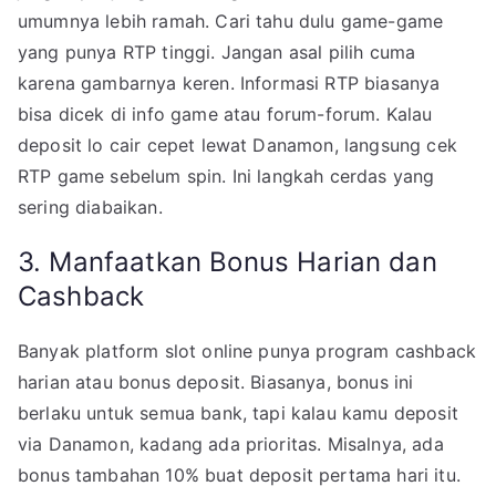
umumnya lebih ramah. Cari tahu dulu game-game
yang punya RTP tinggi. Jangan asal pilih cuma
karena gambarnya keren. Informasi RTP biasanya
bisa dicek di info game atau forum-forum. Kalau
deposit lo cair cepet lewat Danamon, langsung cek
RTP game sebelum spin. Ini langkah cerdas yang
sering diabaikan.
3. Manfaatkan Bonus Harian dan
Cashback
Banyak platform slot online punya program cashback
harian atau bonus deposit. Biasanya, bonus ini
berlaku untuk semua bank, tapi kalau kamu deposit
via Danamon, kadang ada prioritas. Misalnya, ada
bonus tambahan 10% buat deposit pertama hari itu.