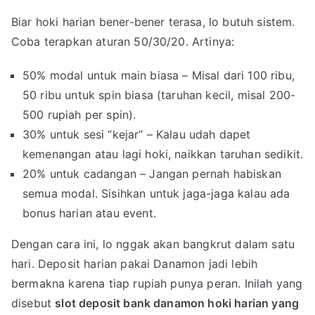
Biar hoki harian bener-bener terasa, lo butuh sistem.
Coba terapkan aturan 50/30/20. Artinya:
50% modal untuk main biasa – Misal dari 100 ribu,
50 ribu untuk spin biasa (taruhan kecil, misal 200-
500 rupiah per spin).
30% untuk sesi “kejar” – Kalau udah dapet
kemenangan atau lagi hoki, naikkan taruhan sedikit.
20% untuk cadangan – Jangan pernah habiskan
semua modal. Sisihkan untuk jaga-jaga kalau ada
bonus harian atau event.
Dengan cara ini, lo nggak akan bangkrut dalam satu
hari. Deposit harian pakai Danamon jadi lebih
bermakna karena tiap rupiah punya peran. Inilah yang
disebut
slot deposit bank danamon hoki harian yang