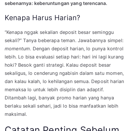
sebenarnya: keberuntungan yang terencana.
Kenapa Harus Harian?
“Kenapa nggak sekalian deposit besar seminggu
sekali?” Tanya beberapa teman. Jawabannya simpel:
momentum
. Dengan deposit harian, lo punya kontrol
lebih. Lo bisa evaluasi setiap hari: hari ini lagi kurang
hoki? Besok ganti strategi. Kalau deposit besar
sekaligus, lo cenderung ngabisin dalam satu momen,
dan kalau kalah, lo kehilangan semua. Deposit harian
memaksa lo untuk lebih disiplin dan adaptif.
Ditambah lagi, banyak promo harian yang hanya
berlaku sekali sehari, jadi lo bisa manfaatkan lebih
maksimal.
Catatan Penting Sebelum